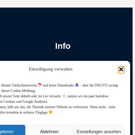
Info
Platzfrequenz: 149,05 Mhz
Einwilligung verwalten
Impressum
Datenschutz
 kleiner Gleitschirmverein
und keine Datenkrake
– aber die DSGVO zwingt
u dieser Cookie-Meldung.
b unsere Seite abhebt oder im Lee versackt
, nutzen wir ein paar harmlose
ie Cookies und Google Analytics.
st, hilft uns das, die Thermik unserer Website zu verbessern. Wenn nicht – kein
ibst trotzdem in sicherer Fluglage
ptieren
Ablehnen
Einstellungen ansehen