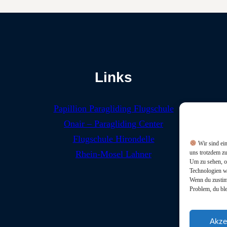
Links
Papillion Paragliding Flugschule
Onair – Paragliding Center
Flugschule Hirondelle
Wir sind ein
uns trotzdem z
Rhein-Mosel Lahner
Um zu sehen, o
Technologien w
Wenn du zustimm
Problem, du ble
Akze